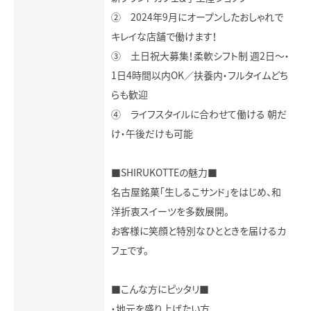
② 2024年9月にオープンしたおしゃれで
キレイな店舗で働けます！
③ 土日祝大募集！柔軟シフト制 週2日～・
1日4時間以内OK／扶養内・フルタイムどち
らも歓迎
④ ライフスタイルに合わせて働ける 朝だ
け・午後だけも可能
■SHIRUKOTTEの魅力■
名古屋銘菓「生しるこサンド」をはじめ、和
洋折衷スイーツを多数展開。
お客様に笑顔と特別なひとときを届けるカ
フェです。
■こんな方にピッタリ■
・地元を盛り上げたい方